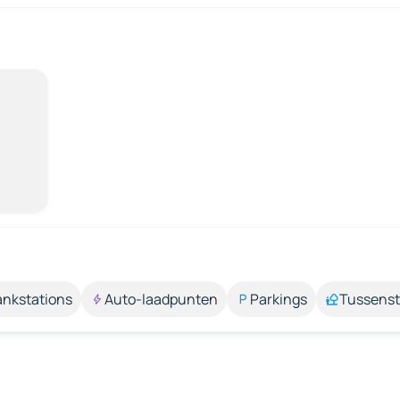
ankstations
Auto-laadpunten
Parkings
Tussens