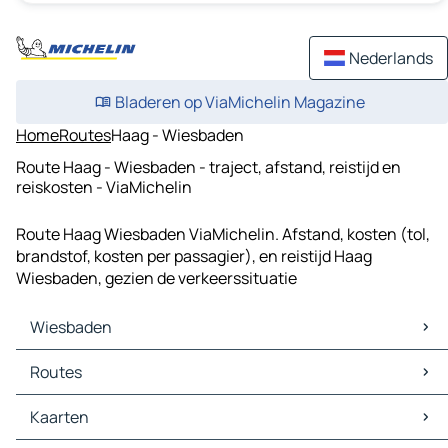
Nederlands
Bladeren op ViaMichelin Magazine
Home
Routes
Haag - Wiesbaden
Route Haag - Wiesbaden - traject, afstand, reistijd en
reiskosten - ViaMichelin
Route Haag Wiesbaden ViaMichelin. Afstand, kosten (tol,
brandstof, kosten per passagier), en reistijd Haag
Wiesbaden, gezien de verkeerssituatie
Wiesbaden
Wiesbaden Kaarten
Routes
Wiesbaden Verkeer
Wiesbaden Hotels
Routes Wiesbaden - Frankfurt am Main
Kaarten
Wiesbaden Restaurants
Routes Wiesbaden - Keulen