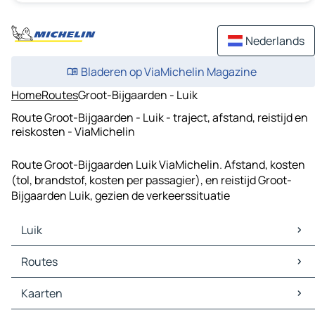
Nederlands
Bladeren op ViaMichelin Magazine
Home
Routes
Groot-Bijgaarden - Luik
Route Groot-Bijgaarden - Luik - traject, afstand, reistijd en
reiskosten - ViaMichelin
Route Groot-Bijgaarden Luik ViaMichelin. Afstand, kosten
(tol, brandstof, kosten per passagier), en reistijd Groot-
Bijgaarden Luik, gezien de verkeerssituatie
Luik
Luik Kaarten
Routes
Luik Verkeer
Luik Hotels
Routes Luik - Aken
Kaarten
Luik Restaurants
Routes Luik - Verviers