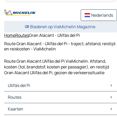
Nederlands
Bladeren op ViaMichelin Magazine
Home
Routes
Gran Alacant - L'Alfàs del Pi
Route Gran Alacant - L'Alfàs del Pi - traject, afstand, reistijd
en reiskosten - ViaMichelin
Route Gran Alacant L'Alfàs del Pi ViaMichelin. Afstand,
kosten (tol, brandstof, kosten per passagier), en reistijd
Gran Alacant L'Alfàs del Pi, gezien de verkeerssituatie
L'Alfàs del Pi
L'Alfàs del Pi Kaarten
Routes
L'Alfàs del Pi Verkeer
L'Alfàs del Pi Hotels
Routes L'Alfàs del Pi - Benidorm
Kaarten
L'Alfàs del Pi Restaurants
Routes L'Alfàs del Pi - Dénia