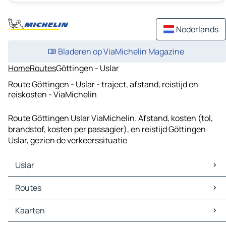
Nederlands
Bladeren op ViaMichelin Magazine
Home
Routes
Göttingen - Uslar
Route Göttingen - Uslar - traject, afstand, reistijd en
reiskosten - ViaMichelin
Route Göttingen Uslar ViaMichelin. Afstand, kosten (tol,
brandstof, kosten per passagier), en reistijd Göttingen
Uslar, gezien de verkeerssituatie
Uslar
Uslar Kaarten
Routes
Uslar Verkeer
Uslar Hotels
Routes Uslar - Beverungen
Kaarten
Uslar Restaurants
Routes Uslar - Lippoldsberg