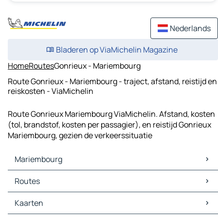
Nederlands
Bladeren op ViaMichelin Magazine
Home
Routes
Gonrieux - Mariembourg
Route Gonrieux - Mariembourg - traject, afstand, reistijd en
reiskosten - ViaMichelin
Route Gonrieux Mariembourg ViaMichelin. Afstand, kosten
(tol, brandstof, kosten per passagier), en reistijd Gonrieux
Mariembourg, gezien de verkeerssituatie
Mariembourg
Mariembourg Kaarten
Routes
Mariembourg Verkeer
Mariembourg Hotels
Routes Mariembourg - Philippeville
Kaarten
Mariembourg Restaurants
Routes Mariembourg - Couvin