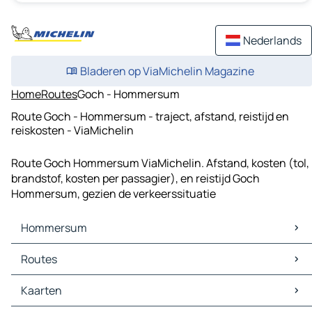
Nederlands
Bladeren op ViaMichelin Magazine
Home
Routes
Goch - Hommersum
Route Goch - Hommersum - traject, afstand, reistijd en
reiskosten - ViaMichelin
Route Goch Hommersum ViaMichelin. Afstand, kosten (tol,
brandstof, kosten per passagier), en reistijd Goch
Hommersum, gezien de verkeerssituatie
Hommersum
Hommersum Kaarten
Routes
Hommersum Verkeer
Hommersum Hotels
Routes Hommersum - Arnhem
Kaarten
Hommersum Restaurants
Routes Hommersum - Wesel