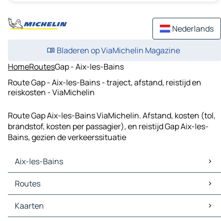
Nederlands
Bladeren op ViaMichelin Magazine
Home
Routes
Gap - Aix-les-Bains
Route Gap - Aix-les-Bains - traject, afstand, reistijd en
reiskosten - ViaMichelin
Route Gap Aix-les-Bains ViaMichelin. Afstand, kosten (tol,
brandstof, kosten per passagier), en reistijd Gap Aix-les-
Bains, gezien de verkeerssituatie
Aix-les-Bains
Aix-les-Bains Kaarten
Routes
Aix-les-Bains Verkeer
Aix-les-Bains Hotels
Routes Aix-les-Bains - Chambéry
Kaarten
Aix-les-Bains Restaurants
Routes Aix-les-Bains - Annecy