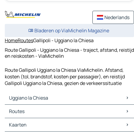
Nederlands
Bladeren op ViaMichelin Magazine
Home
Routes
Gallipoli - Uggiano la Chiesa
Route Gallipoli - Uggiano la Chiesa - traject, afstand, reistijd
en reiskosten - ViaMichelin
Route Gallipoli Uggiano la Chiesa ViaMichelin. Afstand,
kosten (tol, brandstof, kosten per passagier), en reistijd
Gallipoli Uggiano la Chiesa, gezien de verkeerssituatie
Uggiano la Chiesa
Uggiano la Chiesa Kaarten
Routes
Uggiano la Chiesa Verkeer
Uggiano la Chiesa Hotels
Routes Uggiano la Chiesa - Otranto
Kaarten
Uggiano la Chiesa Restaurants
Routes Uggiano la Chiesa - Maglie