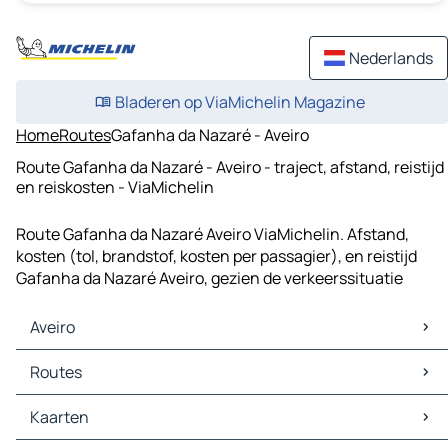
Nederlands
Bladeren op ViaMichelin Magazine
Home
Routes
Gafanha da Nazaré - Aveiro
Route Gafanha da Nazaré - Aveiro - traject, afstand, reistijd
en reiskosten - ViaMichelin
Route Gafanha da Nazaré Aveiro ViaMichelin. Afstand,
kosten (tol, brandstof, kosten per passagier), en reistijd
Gafanha da Nazaré Aveiro, gezien de verkeerssituatie
Aveiro
Aveiro Kaarten
Routes
Aveiro Verkeer
Aveiro Hotels
Routes Aveiro - Ovar
Kaarten
Aveiro Restaurants
Routes Aveiro - Oliveira de Azeméis