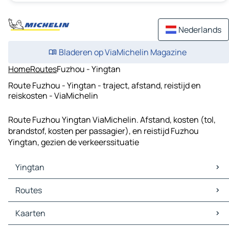
Nederlands
Bladeren op ViaMichelin Magazine
Home
Routes
Fuzhou - Yingtan
Route Fuzhou - Yingtan - traject, afstand, reistijd en
reiskosten - ViaMichelin
Route Fuzhou Yingtan ViaMichelin. Afstand, kosten (tol,
brandstof, kosten per passagier), en reistijd Fuzhou
Yingtan, gezien de verkeerssituatie
Yingtan
Yingtan Kaarten
Routes
Yingtan Verkeer
Yingtan Hotels
Kaarten
Yingtan Restaurants