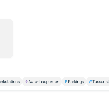
ankstations
Auto-laadpunten
Parkings
Tussens