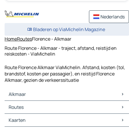
Nederlands
Bladeren op ViaMichelin Magazine
Home
Routes
Florence - Alkmaar
Route Florence - Alkmaar - traject, afstand, reistijd en
reiskosten - ViaMichelin
Route Florence Alkmaar ViaMichelin. Afstand, kosten (tol,
brandstof, kosten per passagier), en reistijd Florence
Alkmaar, gezien de verkeerssituatie
Alkmaar
Alkmaar Kaarten
Routes
Alkmaar Verkeer
Alkmaar Hotels
Routes Alkmaar - Amsterdam
Kaarten
Alkmaar Restaurants
Routes Alkmaar - Haarlem