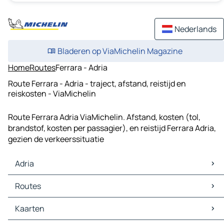
Nederlands
Bladeren op ViaMichelin Magazine
Home
Routes
Ferrara - Adria
Route Ferrara - Adria - traject, afstand, reistijd en
reiskosten - ViaMichelin
Route Ferrara Adria ViaMichelin. Afstand, kosten (tol,
brandstof, kosten per passagier), en reistijd Ferrara Adria,
gezien de verkeerssituatie
Adria
Adria Kaarten
Routes
Adria Verkeer
Adria Hotels
Routes Adria - Rovigo
Kaarten
Adria Restaurants
Routes Adria - Cavarzere