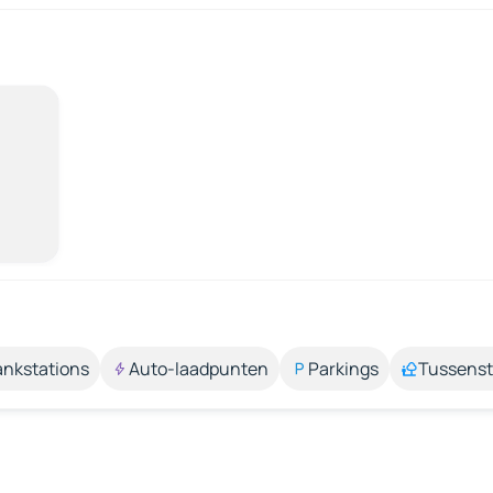
ankstations
Auto-laadpunten
Parkings
Tussens