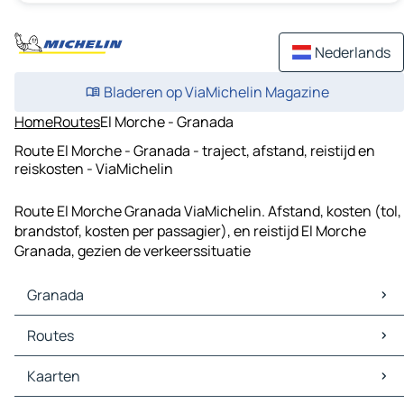
Nederlands
Bladeren op ViaMichelin Magazine
Home
Routes
El Morche - Granada
Route El Morche - Granada - traject, afstand, reistijd en
reiskosten - ViaMichelin
Route El Morche Granada ViaMichelin. Afstand, kosten (tol,
brandstof, kosten per passagier), en reistijd El Morche
Granada, gezien de verkeerssituatie
Granada
Granada Kaarten
Routes
Granada Verkeer
Granada Hotels
Routes Granada - Motril
Kaarten
Granada Restaurants
Routes Granada - Armilla