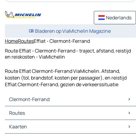
Nederlands
Bladeren op ViaMichelin Magazine
Home
Routes
Effiat - Clermont-Ferrand
Route Effiat - Clermont-Ferrand - traject, afstand, reistijd
en reiskosten - ViaMichelin
Route Effiat Clermont-Ferrand ViaMichelin. Afstand,
kosten (tol, brandstof, kosten per passagier), en reistijd
Effiat Clermont-Ferrand, gezien de verkeerssituatie
Clermont-Ferrand
Clermont-Ferrand Kaarten
Routes
Clermont-Ferrand Verkeer
Clermont-Ferrand Hotels
Routes Clermont-Ferrand - Le Mont-Dore
Kaarten
Clermont-Ferrand Restaurants
Routes Clermont-Ferrand - Chamalières