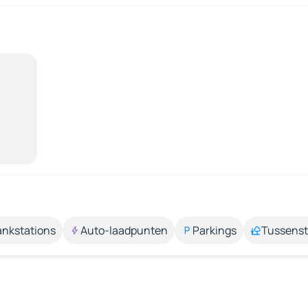
ankstations
Auto-laadpunten
Parkings
Tussens