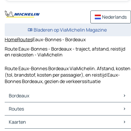
Nederlands
Bladeren op ViaMichelin Magazine
Home
Routes
Eaux-Bonnes - Bordeaux
Route Eaux-Bonnes - Bordeaux - traject, afstand, reistijd
en reiskosten - ViaMichelin
Route Eaux-Bonnes Bordeaux ViaMichelin. Afstand, kosten
(tol, brandstof, kosten per passagier), en reistijd Eaux-
Bonnes Bordeaux, gezien de verkeerssituatie
Bordeaux
Bordeaux Kaarten
Routes
Bordeaux Verkeer
Bordeaux Hotels
Routes Bordeaux - Mont-de-Marsan
Kaarten
Bordeaux Restaurants
Routes Bordeaux - Périgueux