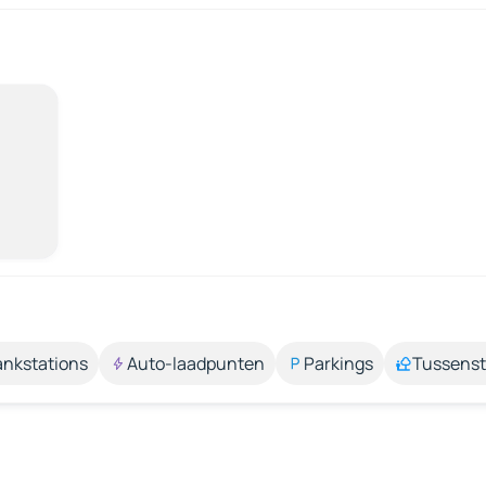
ankstations
Auto-laadpunten
Parkings
Tussens