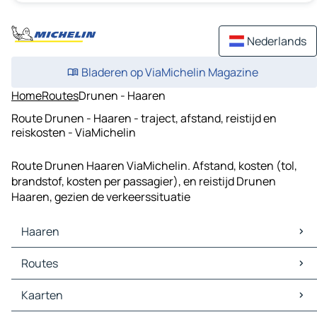
Nederlands
Bladeren op ViaMichelin Magazine
Home
Routes
Drunen - Haaren
Route Drunen - Haaren - traject, afstand, reistijd en
reiskosten - ViaMichelin
Route Drunen Haaren ViaMichelin. Afstand, kosten (tol,
brandstof, kosten per passagier), en reistijd Drunen
Haaren, gezien de verkeerssituatie
Haaren
Haaren Kaarten
Routes
Haaren Verkeer
Haaren Hotels
Routes Haaren - Tilburg
Kaarten
Haaren Restaurants
Routes Haaren - Den Bosch