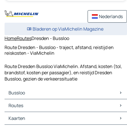
Nederlands
Bladeren op ViaMichelin Magazine
Home
Routes
Dresden - Bussloo
Route Dresden - Bussloo - traject, afstand, reistijd en
reiskosten - ViaMichelin
Route Dresden Bussloo ViaMichelin. Afstand, kosten (tol,
brandstof, kosten per passagier), en reistijd Dresden
Bussloo, gezien de verkeerssituatie
Bussloo
Bussloo Kaarten
Routes
Bussloo Verkeer
Bussloo Hotels
Routes Bussloo - Arnhem
Kaarten
Bussloo Restaurants
Routes Bussloo - Zwolle