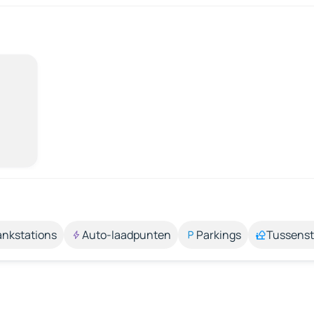
ankstations
Auto-laadpunten
Parkings
Tussens