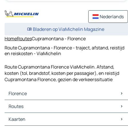
Nederlands
Bladeren op ViaMichelin Magazine
Home
Routes
Cupramontana - Florence
Route Cupramontana - Florence - traject, afstand, reistijd
en reiskosten - ViaMichelin
Route Cupramontana Florence ViaMichelin. Afstand,
kosten (tol, brandstof, kosten per passagier), en reistijd
Cupramontana Florence, gezien de verkeerssituatie
Florence
Florence Kaarten
Routes
Florence Verkeer
Florence Hotels
Routes Florence - Genua
Kaarten
Florence Restaurants
Routes Florence - Bologna