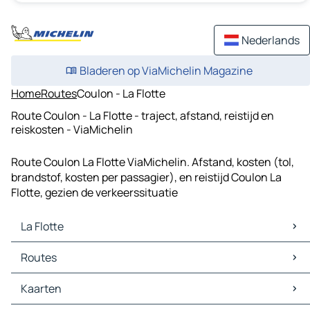
Nederlands
Bladeren op ViaMichelin Magazine
Home
Routes
Coulon - La Flotte
Route Coulon - La Flotte - traject, afstand, reistijd en
reiskosten - ViaMichelin
Route Coulon La Flotte ViaMichelin. Afstand, kosten (tol,
brandstof, kosten per passagier), en reistijd Coulon La
Flotte, gezien de verkeerssituatie
La Flotte
La Flotte Kaarten
Routes
La Flotte Verkeer
La Flotte Hotels
Routes La Flotte - La Rochelle
Kaarten
La Flotte Restaurants
Routes La Flotte - Saint-Martin-de-Ré