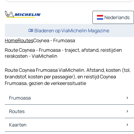
Nederlands
Bladeren op ViaMichelin Magazine
Home
Routes
Coșnea - Frumoasa
Route Coșnea - Frumoasa - traject, afstand, reistijd en
reiskosten - ViaMichelin
Route Coșnea Frumoasa ViaMichelin. Afstand, kosten (tol,
brandstof, kosten per passagier), en reistijd Coșnea
Frumoasa, gezien de verkeerssituatie
Frumoasa
Frumoasa Kaarten
Routes
Frumoasa Verkeer
Frumoasa Hotels
Routes Frumoasa - Miercurea Ciuc
Kaarten
Frumoasa Restaurants
Routes Frumoasa - Lunca de Sus