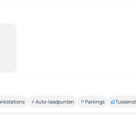
ankstations
Auto-laadpunten
Parkings
Tussens