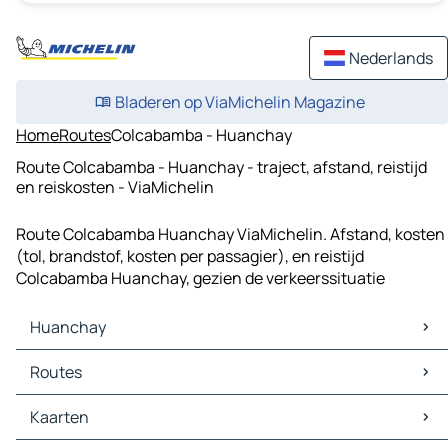
Nederlands
Bladeren op ViaMichelin Magazine
Home
Routes
Colcabamba - Huanchay
Route Colcabamba - Huanchay - traject, afstand, reistijd
en reiskosten - ViaMichelin
Route Colcabamba Huanchay ViaMichelin. Afstand, kosten
(tol, brandstof, kosten per passagier), en reistijd
Colcabamba Huanchay, gezien de verkeerssituatie
Huanchay
Huanchay Kaarten
Routes
Huanchay Verkeer
Huanchay Hotels
Routes Huanchay - Pariacoto
Kaarten
Huanchay Restaurants
Routes Huanchay - Pampas Grande