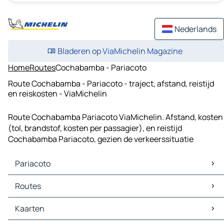
Nederlands
Bladeren op ViaMichelin Magazine
Home
Routes
Cochabamba - Pariacoto
Route Cochabamba - Pariacoto - traject, afstand, reistijd
en reiskosten - ViaMichelin
Route Cochabamba Pariacoto ViaMichelin. Afstand, kosten
(tol, brandstof, kosten per passagier), en reistijd
Cochabamba Pariacoto, gezien de verkeerssituatie
Pariacoto
Pariacoto Kaarten
Routes
Pariacoto Verkeer
Pariacoto Hotels
Routes Pariacoto - Yaután
Kaarten
Pariacoto Restaurants
Routes Pariacoto - Cochabamba