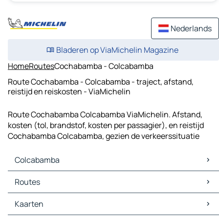
Nederlands
Bladeren op ViaMichelin Magazine
Home
Routes
Cochabamba - Colcabamba
Route Cochabamba - Colcabamba - traject, afstand,
reistijd en reiskosten - ViaMichelin
Route Cochabamba Colcabamba ViaMichelin. Afstand,
kosten (tol, brandstof, kosten per passagier), en reistijd
Cochabamba Colcabamba, gezien de verkeerssituatie
Colcabamba
Colcabamba Kaarten
Routes
Colcabamba Verkeer
Colcabamba Hotels
Routes Colcabamba - Pariacoto
Kaarten
Colcabamba Restaurants
Routes Colcabamba - Pira