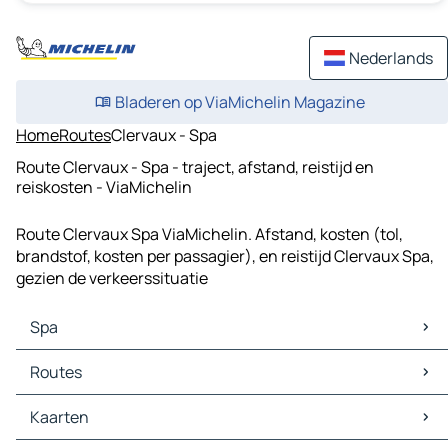
Nederlands
Bladeren op ViaMichelin Magazine
Home
Routes
Clervaux - Spa
Route Clervaux - Spa - traject, afstand, reistijd en
reiskosten - ViaMichelin
Route Clervaux Spa ViaMichelin. Afstand, kosten (tol,
brandstof, kosten per passagier), en reistijd Clervaux Spa,
gezien de verkeerssituatie
Spa
Spa Kaarten
Routes
Spa Verkeer
Spa Hotels
Routes Spa - Verviers
Kaarten
Spa Restaurants
Routes Spa - Nonceveux