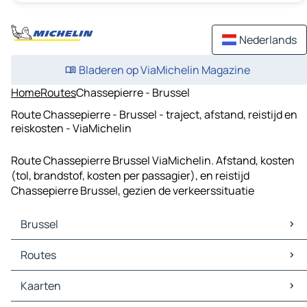
Nederlands
Bladeren op ViaMichelin Magazine
Home
Routes
Chassepierre - Brussel
Route Chassepierre - Brussel - traject, afstand, reistijd en
reiskosten - ViaMichelin
Route Chassepierre Brussel ViaMichelin. Afstand, kosten
(tol, brandstof, kosten per passagier), en reistijd
Chassepierre Brussel, gezien de verkeerssituatie
Brussel
Brussel Kaarten
Routes
Brussel Verkeer
Brussel Hotels
Routes Brussel - Antwerpen
Kaarten
Brussel Restaurants
Routes Brussel - Rotterdam