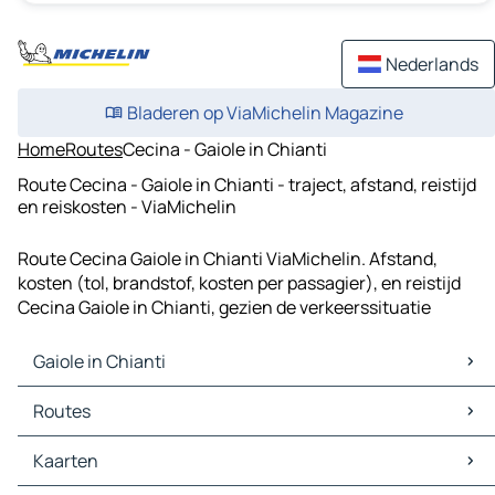
Nederlands
Bladeren op ViaMichelin Magazine
Home
Routes
Cecina - Gaiole in Chianti
Route Cecina - Gaiole in Chianti - traject, afstand, reistijd
en reiskosten - ViaMichelin
Route Cecina Gaiole in Chianti ViaMichelin. Afstand,
kosten (tol, brandstof, kosten per passagier), en reistijd
Cecina Gaiole in Chianti, gezien de verkeerssituatie
Gaiole in Chianti
Gaiole in Chianti Kaarten
Routes
Gaiole in Chianti Verkeer
Gaiole in Chianti Hotels
Routes Gaiole in Chianti - Florence
Kaarten
Gaiole in Chianti Restaurants
Routes Gaiole in Chianti - Siena