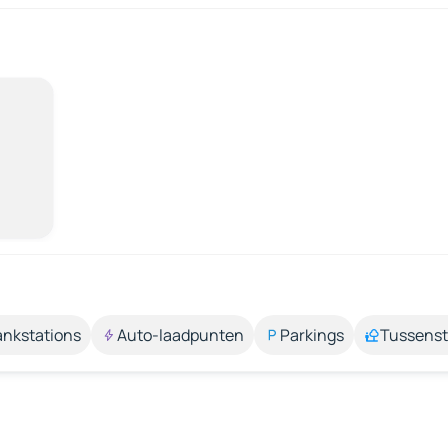
ankstations
Auto-laadpunten
Parkings
Tussens