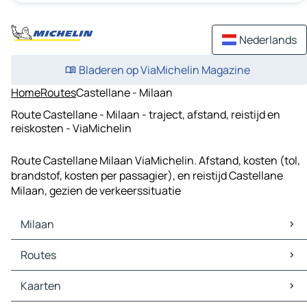
Nederlands
Bladeren op ViaMichelin Magazine
Home
Routes
Castellane - Milaan
Route Castellane - Milaan - traject, afstand, reistijd en
reiskosten - ViaMichelin
Route Castellane Milaan ViaMichelin. Afstand, kosten (tol,
brandstof, kosten per passagier), en reistijd Castellane
Milaan, gezien de verkeerssituatie
Milaan
Milaan Kaarten
Routes
Milaan Verkeer
Milaan Hotels
Routes Milaan - Genua
Kaarten
Milaan Restaurants
Routes Milaan - Turijn