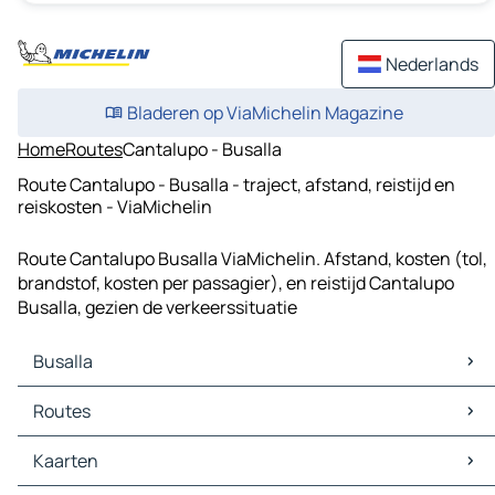
Nederlands
Bladeren op ViaMichelin Magazine
Home
Routes
Cantalupo - Busalla
Route Cantalupo - Busalla - traject, afstand, reistijd en
reiskosten - ViaMichelin
Route Cantalupo Busalla ViaMichelin. Afstand, kosten (tol,
brandstof, kosten per passagier), en reistijd Cantalupo
Busalla, gezien de verkeerssituatie
Busalla
Busalla Kaarten
Routes
Busalla Verkeer
Busalla Hotels
Routes Busalla - Genua
Kaarten
Busalla Restaurants
Routes Busalla - Savignone