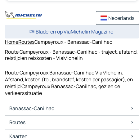
Nederlands
Bladeren op ViaMichelin Magazine
Home
Routes
Campeyroux - Banassac-Canilhac
Route Campeyroux - Banassac-Canilhac - traject, afstand,
reistijd en reiskosten - ViaMichelin
Route Campeyroux Banassac-Canilhac ViaMichelin.
Afstand, kosten (tol, brandstof, kosten per passagier), en
reistijd Campeyroux Banassac-Canilhac, gezien de
verkeerssituatie
Banassac-Canilhac
Banassac-Canilhac Kaarten
Routes
Banassac-Canilhac Verkeer
Banassac-Canilhac Hotels
Routes Banassac-Canilhac - Saint-Georges-de-Lévéjac
Kaarten