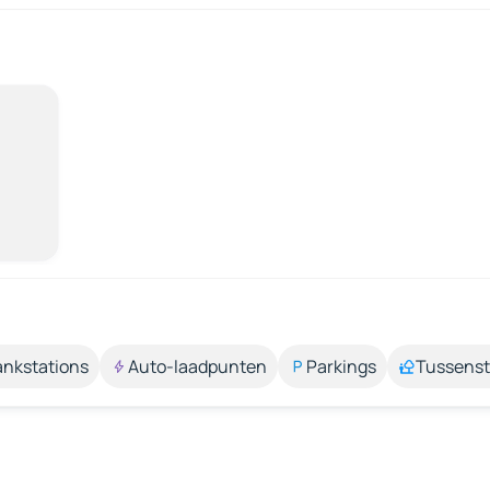
ankstations
Auto-laadpunten
Parkings
Tussens