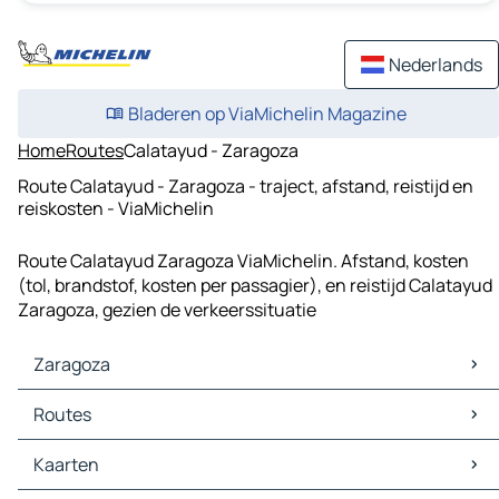
Nederlands
Bladeren op ViaMichelin Magazine
Home
Routes
Calatayud - Zaragoza
Route Calatayud - Zaragoza - traject, afstand, reistijd en
reiskosten - ViaMichelin
Route Calatayud Zaragoza ViaMichelin. Afstand, kosten
(tol, brandstof, kosten per passagier), en reistijd Calatayud
Zaragoza, gezien de verkeerssituatie
Zaragoza
Zaragoza Kaarten
Routes
Zaragoza Verkeer
Zaragoza Hotels
Routes Zaragoza - Valencia
Kaarten
Zaragoza Restaurants
Routes Zaragoza - Pamplona