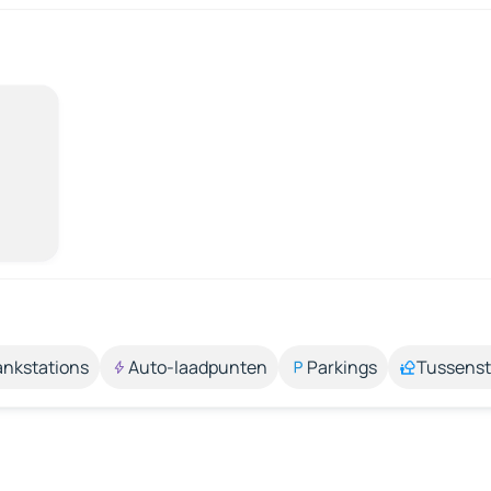
ankstations
Auto-laadpunten
Parkings
Tussens