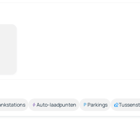
ankstations
Auto-laadpunten
Parkings
Tussens