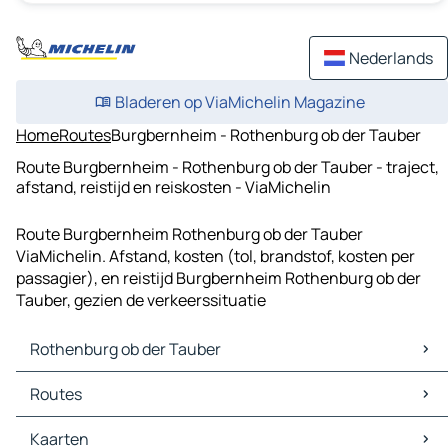
Nederlands
Bladeren op ViaMichelin Magazine
Home
Routes
Burgbernheim - Rothenburg ob der Tauber
Route Burgbernheim - Rothenburg ob der Tauber - traject,
afstand, reistijd en reiskosten - ViaMichelin
Route Burgbernheim Rothenburg ob der Tauber
ViaMichelin. Afstand, kosten (tol, brandstof, kosten per
passagier), en reistijd Burgbernheim Rothenburg ob der
Tauber, gezien de verkeerssituatie
Rothenburg ob der Tauber
Rothenburg ob der Tauber Kaarten
Routes
Rothenburg ob der Tauber Verkeer
Rothenburg ob der Tauber Hotels
Routes Rothenburg ob der Tauber - Burgbernheim
Kaarten