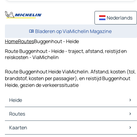
Nederlands
Bladeren op ViaMichelin Magazine
Home
Routes
Buggenhout - Heide
Route Buggenhout - Heide - traject, afstand, reistijd en
reiskosten - ViaMichelin
Route Buggenhout Heide ViaMichelin. Afstand, kosten (tol,
brandstof, kosten per passagier), en reistijd Buggenhout
Heide, gezien de verkeerssituatie
Heide
Heide Kaarten
Routes
Heide Verkeer
Heide Hotels
Routes Heide - Antwerpen
Kaarten
Heide Restaurants
Routes Heide - Brussel