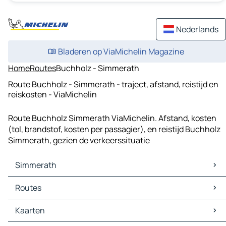
Nederlands
Bladeren op ViaMichelin Magazine
Home
Routes
Buchholz - Simmerath
Route Buchholz - Simmerath - traject, afstand, reistijd en
reiskosten - ViaMichelin
Route Buchholz Simmerath ViaMichelin. Afstand, kosten
(tol, brandstof, kosten per passagier), en reistijd Buchholz
Simmerath, gezien de verkeerssituatie
Simmerath
Simmerath Kaarten
Routes
Simmerath Verkeer
Simmerath Hotels
Routes Simmerath - Aken
Kaarten
Simmerath Restaurants
Routes Simmerath - Düren