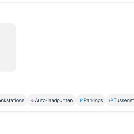
ankstations
Auto-laadpunten
Parkings
Tussens