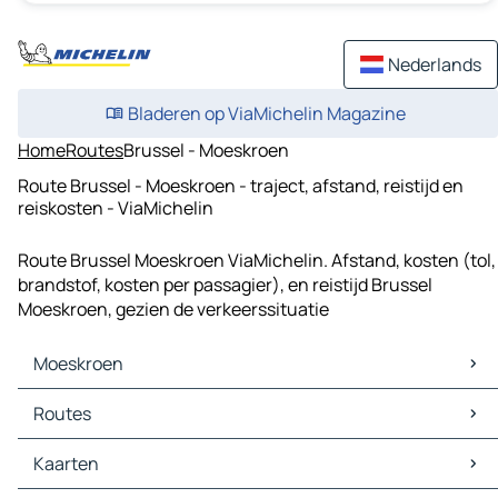
Nederlands
Bladeren op ViaMichelin Magazine
Home
Routes
Brussel - Moeskroen
Route Brussel - Moeskroen - traject, afstand, reistijd en
reiskosten - ViaMichelin
Route Brussel Moeskroen ViaMichelin. Afstand, kosten (tol,
brandstof, kosten per passagier), en reistijd Brussel
Moeskroen, gezien de verkeerssituatie
Moeskroen
Moeskroen Kaarten
Routes
Moeskroen Verkeer
Moeskroen Hotels
Routes Moeskroen - Rijsel
Kaarten
Moeskroen Restaurants
Routes Moeskroen - Kortrijk