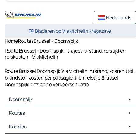
Nederlands
Bladeren op ViaMichelin Magazine
Home
Routes
Brussel - Doornspijk
Route Brussel - Doornspijk - traject, afstand, reistijd en
reiskosten - ViaMichelin
Route Brussel Doornspijk ViaMichelin. Afstand, kosten (tol,
brandstof, kosten per passagier), en reistijd Brussel
Doornspijk, gezien de verkeerssituatie
Doornspijk
Doornspijk Kaarten
Routes
Doornspijk Verkeer
Doornspijk Hotels
Routes Doornspijk - Kampen
Kaarten
Doornspijk Restaurants
Routes Doornspijk - Elburg