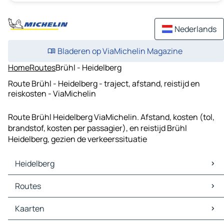
Nederlands
Bladeren op ViaMichelin Magazine
Home
Routes
Brühl - Heidelberg
Route Brühl - Heidelberg - traject, afstand, reistijd en
reiskosten - ViaMichelin
Route Brühl Heidelberg ViaMichelin. Afstand, kosten (tol,
brandstof, kosten per passagier), en reistijd Brühl
Heidelberg, gezien de verkeerssituatie
Heidelberg
Heidelberg Kaarten
Routes
Heidelberg Verkeer
Heidelberg Hotels
Routes Heidelberg - Mannheim
Kaarten
Heidelberg Restaurants
Routes Heidelberg - Karlsruhe