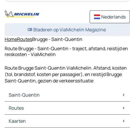
Nederlands
Bladeren op ViaMichelin Magazine
Home
Routes
Brugge - Saint-Quentin
Route Brugge - Saint-Quentin - traject, afstand, reistijd en
reiskosten - ViaMichelin
Route Brugge Saint-Quentin ViaMichelin. Afstand, kosten
(tol, brandstof, kosten per passagier), en reistijd Brugge
Saint-Quentin, gezien de verkeerssituatie
Saint-Quentin
Saint-Quentin Kaarten
Routes
Saint-Quentin Verkeer
Saint-Quentin Hotels
Routes Saint-Quentin - Laon
Kaarten
Saint-Quentin Restaurants
Routes Saint-Quentin - Tergnier