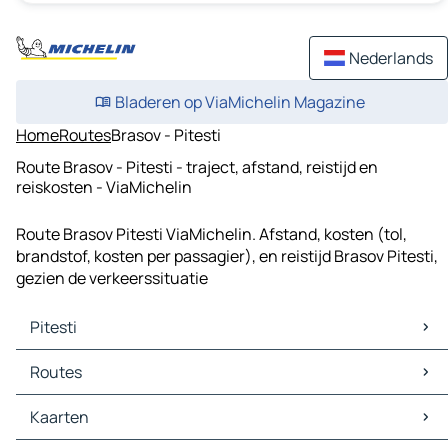
Nederlands
Bladeren op ViaMichelin Magazine
Home
Routes
Brasov - Pitesti
Route Brasov - Pitesti - traject, afstand, reistijd en
reiskosten - ViaMichelin
Route Brasov Pitesti ViaMichelin. Afstand, kosten (tol,
brandstof, kosten per passagier), en reistijd Brasov Pitesti,
gezien de verkeerssituatie
Pitesti
Pitesti Kaarten
Routes
Pitesti Verkeer
Pitesti Hotels
Routes Pitesti - Târgoviște
Kaarten
Pitesti Restaurants
Routes Pitesti - Râmnicu Vâlcea